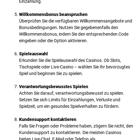
Einzahlung.
Willkommensbonus beanspruchen
Überprüfen Sie die verfügbaren Willkommensangebote und
Bonusbedingungen. Nutzen Sie gegebenenfalls den
Willkommensbonus, indem Sie den entsprechenden Code
eingeben oder die Option aktivieren.
Spieleauswahl
Erkunden Sie die Spielauswahl des Casinos. Ob Slots,
Tischspiele oder Live-Casino – wählen Sie Ihr bevorzugtes
Spiel und beginnen Sie zu spielen.
Verantwortungsbewusstes Spielen
Achten Sie darauf, verantwortungsbewusst zu spielen.
Setzen Sie sich Limits für Einzahlungen, Verluste und
Spielzeit, um ein gesundes Spielverhalten zu fördern.
Kundensupport kontaktieren
Falls Sie Fragen oder Probleme haben, zögern Sie nicht, den
Kundensupport zu kontaktieren. Die meisten Casinos
bieten Live-Chat, E-Mail oder Telefon als