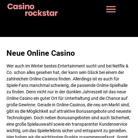
Neue Online Casino
Wer auch im Winter bestes Entertainment sucht und bei Netflix &
Co. schon alles gesehen hat, der kann sein Glück bei einem der
zahlreichen Online Casinos finden. Allerdings ist es auch für
Spiele-Fans manchmal schwierig, die passende Online-Spielhalle
zu finden. Denn nicht nur in der dunklen Jahreszeit ist das neue
Online Casino ein guter Ort für Unterhaltung und die Chance auf
große Gewinne. Gerade in Online-Casinos, die neu am Markt sind,
gibt es die Möglichkeit auf attraktive Bonusangebote und neueste
Technologien. Doch neben Bonusangeboten sind auch Sicherheit,
eine große Spielauswahl sowie ein transparenter Kundenservice
wichtig, um das Spielerlebnis sicher und entspannt zu genießen.
Hier haben wir die wichtigsten Punkte zusammengefasst. Somit