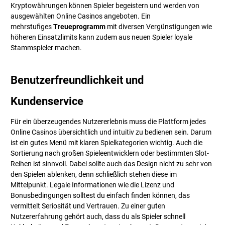
Kryptowährungen können Spieler begeistern und werden von
ausgewählten Online Casinos angeboten. Ein
mehrstufiges
Treueprogramm
mit diversen Vergünstigungen wie
höheren Einsatzlimits kann zudem aus neuen Spieler loyale
Stammspieler machen.
Benutzerfreundlichkeit und
Kundenservice
Für ein überzeugendes Nutzererlebnis muss die Plattform jedes
Online Casinos übersichtlich und intuitiv zu bedienen sein. Darum
ist ein gutes Menü mit klaren Spielkategorien wichtig. Auch die
Sortierung nach großen Spieleentwicklern oder bestimmten Slot-
Reihen ist sinnvoll. Dabei sollte auch das Design nicht zu sehr von
den Spielen ablenken, denn schließlich stehen diese im
Mittelpunkt. Legale Informationen wie die Lizenz und
Bonusbedingungen solltest du einfach finden können, das
vermittelt Seriosität und Vertrauen. Zu einer guten
Nutzererfahrung gehört auch, dass du als Spieler schnell