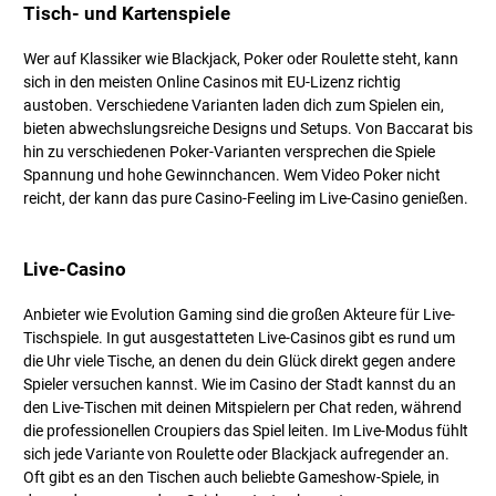
Tisch- und Kartenspiele
Wer auf Klassiker wie Blackjack, Poker oder Roulette steht, kann
sich in den meisten Online Casinos mit EU-Lizenz richtig
austoben. Verschiedene Varianten laden dich zum Spielen ein,
bieten abwechslungsreiche Designs und Setups. Von Baccarat bis
hin zu verschiedenen Poker-Varianten versprechen die Spiele
Spannung und hohe Gewinnchancen. Wem Video Poker nicht
reicht, der kann das pure Casino-Feeling im Live-Casino genießen.
Live-Casino
Anbieter wie Evolution Gaming sind die großen Akteure für Live-
Tischspiele. In gut ausgestatteten Live-Casinos gibt es rund um
die Uhr viele Tische, an denen du dein Glück direkt gegen andere
Spieler versuchen kannst. Wie im Casino der Stadt kannst du an
den Live-Tischen mit deinen Mitspielern per Chat reden, während
die professionellen Croupiers das Spiel leiten. Im Live-Modus fühlt
sich jede Variante von Roulette oder Blackjack aufregender an.
Oft gibt es an den Tischen auch beliebte Gameshow-Spiele, in