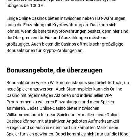
übrigens bei 1000 €.
Einige Online Casinos bieten inzwischen neben Fiat-Währungen
auch die Einzahlung mit Kryptowährung an. Das kann sich
lohnen, wenn du bereits Kryptowährungen besitzt, denn hier sind
die Obergrenzen für Ein- und Auszahlungen meistens
großzügiger. Auch bieten die Casinos oftmals sehr großzügige
Bonusaktionen für Krypto-Zahlungen an.
Bonusangebote, die überzeugen
Bonusaktionen wie ein Willkommensbonus sind beliebte Tools, um
neue Spieler anzuwerben. Auch Stammspieler kann ein Online
Casino mit regelmäßigen Aktionen und individuellen VIP-
Programmen zu weiteren Einzahlungen und mehr Spielen
animieren. Jedes Online-Casino bietet inzwischen
Willkommensboni für neue Spieler an. Vor allem neue Online
Casinos können mit attraktiven Angeboten Aufmerksamkeit
erregen und so auch in einem hart umkämpften Markt neue
Spieler für sich gewinnen. Dabei kommt es nicht nur auf die Höhe