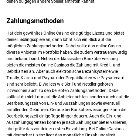
denen du gegen andere Spieler antreten kannst.
Zahlungsmethoden
Hat dein gewähltes Online Casino eine gültige Lizenz und bietet
deine Lieblingsspiele an, dann lohnt sich ein Blick auf die
möglichen Zahlungsmethoden. Dabei sollte das online Casino
diverse Anbieter im Portfolio haben, die zudem vertrauenswürdig
und bekannt sind. Neben der klassischen Banküberweisung
bieten die meisten Online Casinos die Zahlung mit Kredit- und
Debitkarten an. Aber auch elektronische Bezahlsysteme wie
Trustly, Klarna und Paypal oder Prepaidkarten wie Paysafecard
sind sehr beliebt. E-Wallets wie Skrill und Neteller gehören
inzwischen auch zu den beliebten Zahlungsmethoden. Dabei
solltest du nicht nur auf die Anbieter achten, sondern auch auf die
Bearbeitungszeit von Ein- und Auszahlungen sowie eventuell
anfallenden Gebühren. Gerade bei Banküberweisungen kann die
Bearbeitungszeit einige Tage länger dauern. Auch die Ein- und
Auszahlungsgrenzen können je nach Zahlungsanbieter variieren,
überprüfe das vor deiner ersten Einzahlung. Bei Online Casinos
mit deutscher Lizenz liegt das monatliche Einzahlungslimit