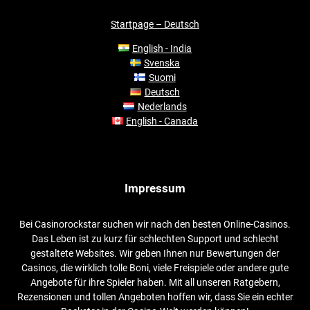
Startpage – Deutsch
English - India
Svenska
Suomi
Deutsch
Nederlands
English - Canada
Impressum
Bei Casinorockstar suchen wir nach den besten Online-Casinos.
Das Leben ist zu kurz für schlechten Support und schlecht
gestaltete Websites. Wir geben Ihnen nur Bewertungen der
Casinos, die wirklich tolle Boni, viele Freispiele oder andere gute
Angebote für ihre Spieler haben. Mit all unseren Ratgebern,
Rezensionen und tollen Angeboten hoffen wir, dass Sie ein echter