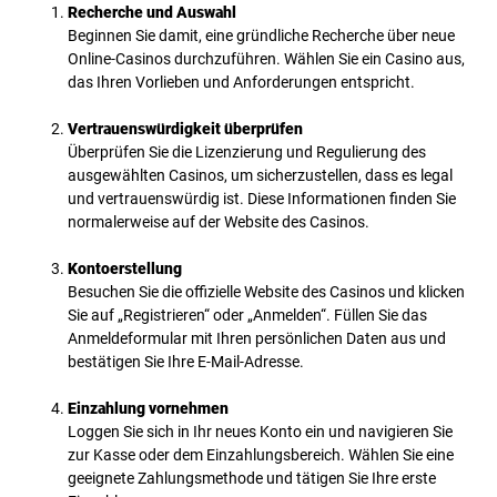
Recherche und Auswahl
Beginnen Sie damit, eine gründliche Recherche über neue
Online-Casinos durchzuführen. Wählen Sie ein Casino aus,
das Ihren Vorlieben und Anforderungen entspricht.
Vertrauenswürdigkeit überprüfen
Überprüfen Sie die Lizenzierung und Regulierung des
ausgewählten Casinos, um sicherzustellen, dass es legal
und vertrauenswürdig ist. Diese Informationen finden Sie
normalerweise auf der Website des Casinos.
Kontoerstellung
Besuchen Sie die offizielle Website des Casinos und klicken
Sie auf „Registrieren“ oder „Anmelden“. Füllen Sie das
Anmeldeformular mit Ihren persönlichen Daten aus und
bestätigen Sie Ihre E-Mail-Adresse.
Einzahlung vornehmen
Loggen Sie sich in Ihr neues Konto ein und navigieren Sie
zur Kasse oder dem Einzahlungsbereich. Wählen Sie eine
geeignete Zahlungsmethode und tätigen Sie Ihre erste