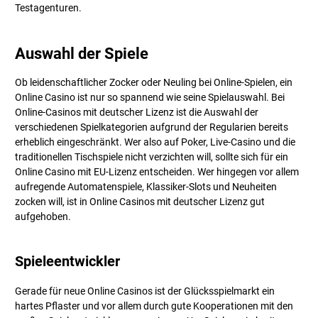
Testagenturen.
Auswahl der Spiele
Ob leidenschaftlicher Zocker oder Neuling bei Online-Spielen, ein
Online Casino ist nur so spannend wie seine Spielauswahl. Bei
Online-Casinos mit deutscher Lizenz ist die Auswahl der
verschiedenen Spielkategorien aufgrund der Regularien bereits
erheblich eingeschränkt. Wer also auf Poker, Live-Casino und die
traditionellen Tischspiele nicht verzichten will, sollte sich für ein
Online Casino mit EU-Lizenz entscheiden. Wer hingegen vor allem
aufregende Automatenspiele, Klassiker-Slots und Neuheiten
zocken will, ist in Online Casinos mit deutscher Lizenz gut
aufgehoben.
Spieleentwickler
Gerade für neue Online Casinos ist der Glücksspielmarkt ein
hartes Pflaster und vor allem durch gute Kooperationen mit den